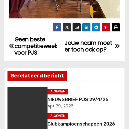
Geen beste
B
Jouw naam moet
competitieweek
er toch ook op?
e
voor PJS
r
Gerelateerd bericht
i
c
ALGEMEEN
NIEUWSBRIEF PJS 29/4/26
h
Apr 29, 2026
t
ALGEMEEN
n
Clubkampioenschappen 2026