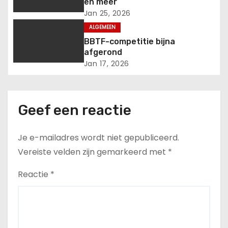
en meer
a
Jan 25, 2026
ALGEMEEN
v
BBTF-competitie bijna
afgerond
i
Jan 17, 2026
g
a
Geef een reactie
t
Je e-mailadres wordt niet gepubliceerd.
i
Vereiste velden zijn gemarkeerd met
*
e
Reactie
*