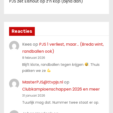
PJS zet Elshout op z’n kop (bijna dan)
Reacties
Kees
op
PJS 1 verliest, maar… (Breda wint,
randballen ook)
8 februari 2026
Blijft klote, randballen tegen krijgen
. Thuis
pakken we ze
MasterPJS@ttvpjs.nl
op
Clubkampioenschappen 2026 en meer
31 januari 2026
Tuurlijk mag dat. Nummer twee staat er op.