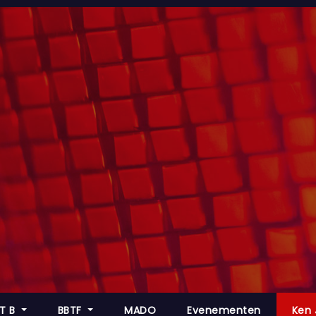
 T B
BBTF
MADO
Evenementen
Ken 