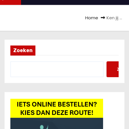
Home
Ken jij …
Zoeken
Zoek