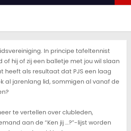
dsvereiniging. In principe tafeltennist
f hij of zij een balletje met jou wil slaan
t heeft als resultaat dat PJS een laag
ok al jarenlang lid, sommigen al vanaf de
den?
meer te vertellen over clubleden,
l iemand aan de “Ken jij …?”-lijst worden