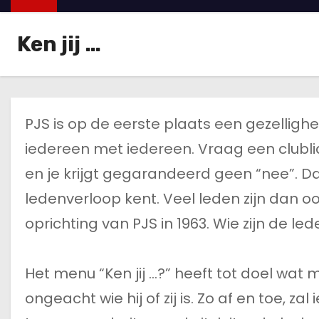
u
d
Ken jij …
PJS is op de eerste plaats een gezellighei
iedereen met iedereen. Vraag een clublid o
en je krijgt gegarandeerd geen “nee”. Da
ledenverloop kent. Veel leden zijn dan o
oprichting van PJS in 1963. Wie zijn de le
Het menu “Ken jij …?” heeft tot doel wat 
ongeacht wie hij of zij is. Zo af en toe, za