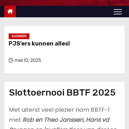
u
d
ALGEMEEN
PJS’ers kunnen alles!
mei 10, 2025
Slottoernooi BBTF 2025
Met uiterst veel plezier nam BBTF-1
met
Rob en Theo Janssen, Hans vd