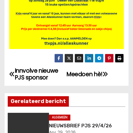
Innvolve nieuwe
B
Meedoen hè!
PJS sponsor
e
r
Gerelateerd bericht
i
ALGEMEEN
c
NIEUWSBRIEF PJS 29/4/26
Apr 29, 2026