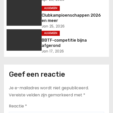
h
ALGEMEEN
t
Clubkampioenschappen 2026
en meer
n
Jan 25, 2026
a
ALGEMEEN
BBTF-competitie bijna
v
afgerond
Jan 17, 2026
i
g
Geef een reactie
a
t
Je e-mailadres wordt niet gepubliceerd.
Vereiste velden zijn gemarkeerd met
*
i
Reactie
*
e