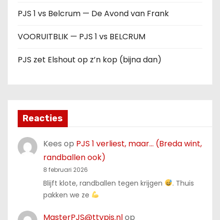
PJS 1 vs Belcrum — De Avond van Frank
VOORUITBLIK — PJS 1 vs BELCRUM
PJS zet Elshout op z’n kop (bijna dan)
Reacties
Kees
op
PJS 1 verliest, maar… (Breda wint,
randballen ook)
8 februari 2026
Blijft klote, randballen tegen krijgen
. Thuis
pakken we ze
MasterPJS@ttvpjs.nl
op