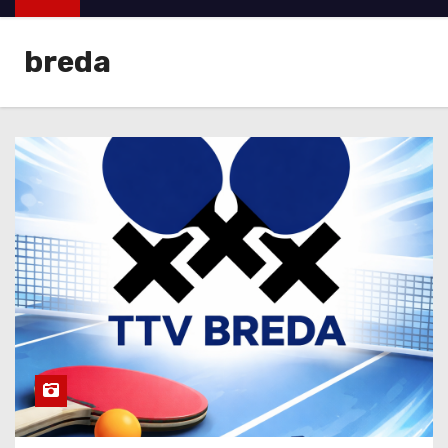
u
d
breda