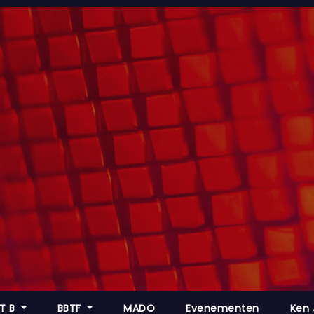
 T B
BBTF
MADO
Evenementen
Ken 