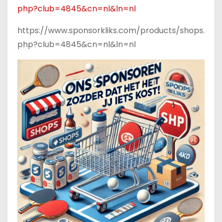
php?club=4845&cn=nl&ln=nl
https://www.sponsorkliks.com/products/shops.
php?club=4845&cn=nl&ln=nl